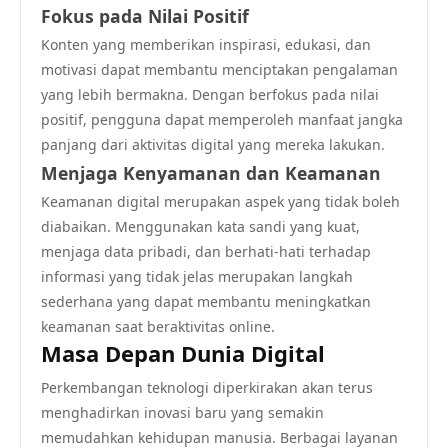
Fokus pada Nilai Positif
Konten yang memberikan inspirasi, edukasi, dan
motivasi dapat membantu menciptakan pengalaman
yang lebih bermakna. Dengan berfokus pada nilai
positif, pengguna dapat memperoleh manfaat jangka
panjang dari aktivitas digital yang mereka lakukan.
Menjaga Kenyamanan dan Keamanan
Keamanan digital merupakan aspek yang tidak boleh
diabaikan. Menggunakan kata sandi yang kuat,
menjaga data pribadi, dan berhati-hati terhadap
informasi yang tidak jelas merupakan langkah
sederhana yang dapat membantu meningkatkan
keamanan saat beraktivitas online.
Masa Depan Dunia Digital
Perkembangan teknologi diperkirakan akan terus
menghadirkan inovasi baru yang semakin
memudahkan kehidupan manusia. Berbagai layanan