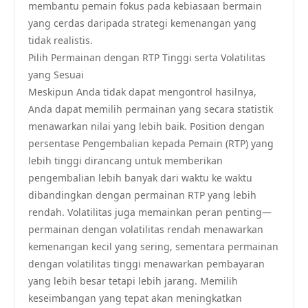
membantu pemain fokus pada kebiasaan bermain
yang cerdas daripada strategi kemenangan yang
tidak realistis.
Pilih Permainan dengan RTP Tinggi serta Volatilitas
yang Sesuai
Meskipun Anda tidak dapat mengontrol hasilnya,
Anda dapat memilih permainan yang secara statistik
menawarkan nilai yang lebih baik. Position dengan
persentase Pengembalian kepada Pemain (RTP) yang
lebih tinggi dirancang untuk memberikan
pengembalian lebih banyak dari waktu ke waktu
dibandingkan dengan permainan RTP yang lebih
rendah. Volatilitas juga memainkan peran penting—
permainan dengan volatilitas rendah menawarkan
kemenangan kecil yang sering, sementara permainan
dengan volatilitas tinggi menawarkan pembayaran
yang lebih besar tetapi lebih jarang. Memilih
keseimbangan yang tepat akan meningkatkan