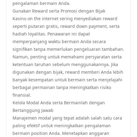
pengalaman bermain Anda.
Gunakan Reward serta Promosi dengan Bijak
Kasino on the internet sering menyediakan reward
seperti putaran gratis, reward down payment, serta
hadiah loyalitas. Penawaran ini dapat
memperpanjang waktu bermain Anda secara
signifikan tanpa memerlukan pengeluaran tambahan.
Namun, penting untuk memahami persyaratan serta
ketentuan taruhan sebelum menggunakannya. Jika
digunakan dengan bijak, reward memberi Anda lebih
banyak kesempatan untuk bermain serta menjelajahi
berbagai permainan tanpa meningkatkan risiko
finansial.
Kelola Modal Anda serta Bermainlah dengan
Bertanggung Jawab
Manajemen modal yang tepat adalah salah satu cara
paling efektif untuk meningkatkan pengalaman
bermain position Anda. Menetapkan anggaran