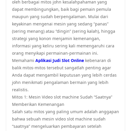
oleh berbagai mitos john kesalahpahaman yang
dapat membingungkan, baik bagi pemain pemula
maupun yang sudah berpengalaman. Mulai dari
keyakinan mengenai mesin yang sedang “panas”
(sering menang) atau “dingin” (sering kalah), hingga
strategi yang konon menjamin kemenangan,
informasi yang keliru sering kali memengaruhi cara
orang menyikapi permainan-permainan ini.
Memahami
Aplikasi Judi Slot Online
kebenaran di
balik mitos-mitos tersebut sangatlah penting agar
Anda dapat mengambil keputusan yang lebih cerdas
john menikmati pengalaman bermain yang lebih
realistis.
Mitos 1: Mesin Video slot machine Sudah “Saatnya”
Memberikan Kemenangan
Salah satu mitos yang paling umum adalah anggapan
bahwa sebuah mesin video slot machine sudah
“saatnya” mengeluarkan pembayaran setelah