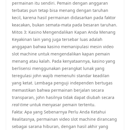
permainan itu sendiri. Pemain dengan anggaran
terbatas pun tetap bisa menang dengan taruhan
kecil, karena hasil permainan didasarkan pada faktor
keacakan, bukan semata-mata pada besaran taruhan.
Mitos 3: Kasino Mengendalikan Kapan Anda Menang
Keyakinan lain yang juga tersebar luas adalah
anggapan bahwa kasino memanipulasi mesin video
slot machine untuk mengendalikan kapan pemain
menang atau kalah. Pada kenyataannya, kasino yang
berlisensi menggunakan perangkat lunak yang
teregulasi john wajib memenuhi standar keadilan
yang ketat. Lembaga penguji independen bertugas
memastikan bahwa permainan berjalan secara
transparan, john hasilnya tidak dapat diubah secara
real-time
untuk menyasar pemain tertentu.
Fakta: Apa yang Sebenarnya Perlu Anda Ketahui
Realitasnya, permainan video slot machine dirancang
sebagai sarana hiburan, dengan hasil akhir yang